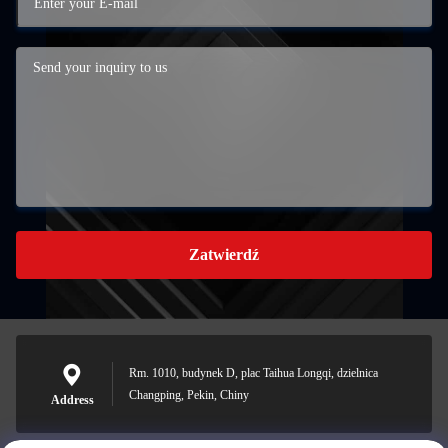
Zatwierdź
Rm. 1010, budynek D, plac Taihua Longqi, dzielnica
Changping, Pekin, Chiny
Address