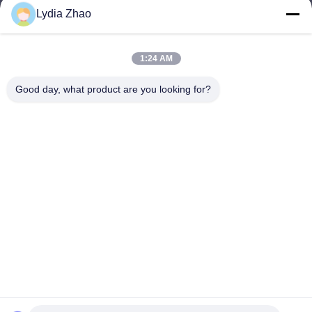
Lydia Zhao
jesingd@vip.sina.com
E-mail
1:24 AM
Good day, what product are you looking for?
0086-10-62574092
Phone
Beijing Oriens Technology Co., Ltd.