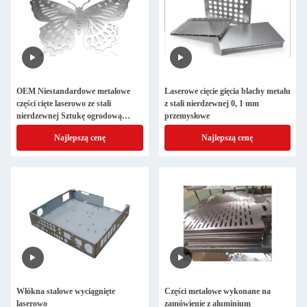
OEM Niestandardowe metalowe
Laserowe cięcie gięcia blachy metalu
części cięte laserowo ze stali
z stali nierdzewnej 0, 1 mm
nierdzewnej Sztukę ogrodową
przemysłowe
Usługa cięcia laserowego metalu
Najlepszą cenę
Najlepszą cenę
zwierzęcego CNC
Włókna stalowe wyciągnięte
Części metalowe wykonane na
laserowo
zamówienie z aluminium