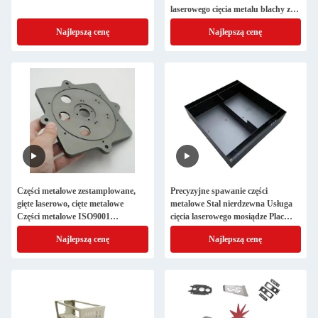
laserowego cięcia metalu blachy ze
stali nierdzewnej Metal Laserowe
Najlepszą cenę
Najlepszą cenę
cięcie i spawanie Fabrykacja blachy
metalu
Części metalowe zestamplowane,
Precyzyjne spawanie części
gięte laserowo, cięte metalowe
metalowe Stal nierdzewna Usługa
Części metalowe ISO9001
cięcia laserowego mosiądze Plac
Fabrykanci
metalowy pieczętowanie
Najlepszą cenę
Najlepszą cenę