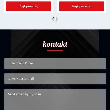
Aluminium arkusz metalowy
Najlepszą cenę
Najlepszą cenę
Perforacja
kontakt