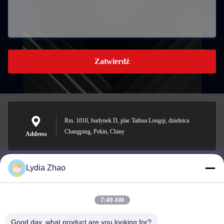
Zatwierdź
Rm. 1010, budynek D, plac Taihua Longqi, dzielnica
Changping, Pekin, Chiny
Address
Lydia Zhao
jesingd@vip.sina.com
E-mail
7:49 AM
Good day, what product are you looking for?