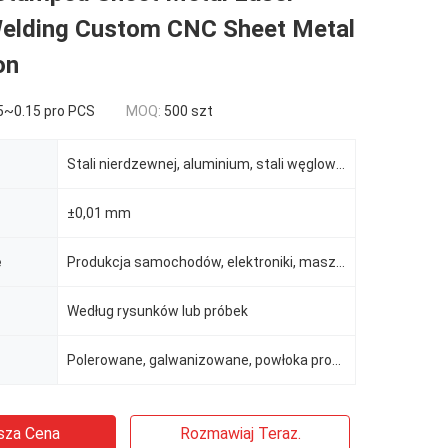
Welding Custom CNC Sheet Metal
on
5~0.15 pro PCS
MOQ:
500 szt
Stali nierdzewnej, aluminium, stali węglowej
±0,01 mm
e
Produkcja samochodów, elektroniki, maszyn itp.
Według rysunków lub próbek
Polerowane, galwanizowane, powłoka proszkowa, powłoka elektroforetyczna
sza Cena
Rozmawiaj Teraz.