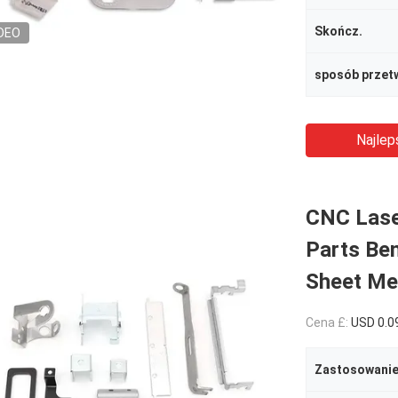
Skończ.
DEO
sposób przet
Najlep
CNC Lase
Parts Ben
Sheet Met
Cena £:
USD 0.0
Zastosowani