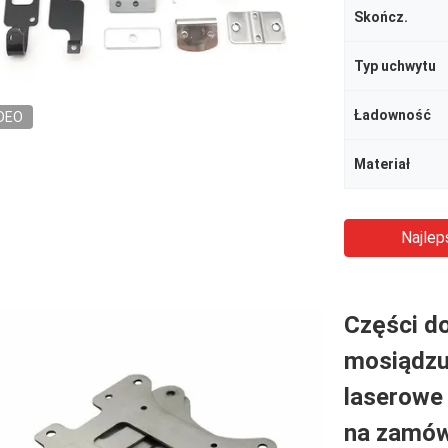
Skończ.
Typ uchwytu
Ładowność
DEO
Materiał
Najlep
Części d
mosiądzu
laserowe
na zamów