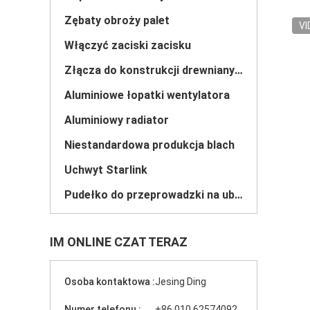
Zębaty obroży palet
VI
Włączyć zaciski zacisku
Złącza do konstrukcji drewnianych
Aluminiowe łopatki wentylatora
Aluminiowy radiator
Niestandardowa produkcja blach
Uchwyt Starlink
Pudełko do przeprowadzki na ubrania/drążek na wieszaki
IM ONLINE CZAT TERAZ
Osoba kontaktowa :
Jesing Ding
Numer telefonu :
+86 010 62574092