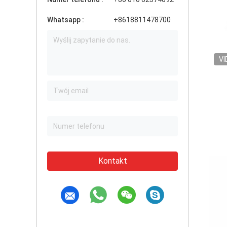
Whatsapp :
+8618811478700
VI
Kontakt