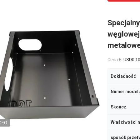
Specjalny
węglowej
metalowe
Cena £:
USD0.10
Dokładność
Numer model
Skończ.
Właściwości 
DEO
sposób przet