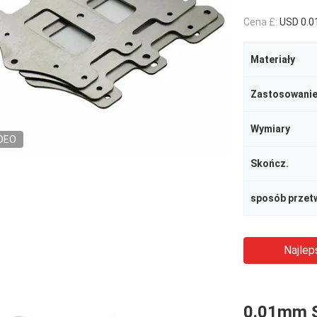
Cena £:
USD 0.0
Materiały
Zastosowani
Wymiary
DEO
Skończ.
sposób przet
Najlep
0.01mm S