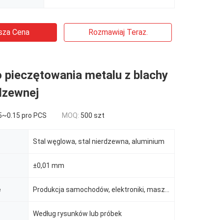
sza Cena
Rozmawiaj Teraz.
 pieczętowania metalu z blachy
rdzewnej
5~0.15 pro PCS
MOQ:
500 szt
Stal węglowa, stal nierdzewna, aluminium
±0,01 mm
e
Produkcja samochodów, elektroniki, maszyn itp.
Według rysunków lub próbek