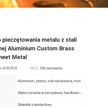
 pieczętowania metalu z stali
nej Aluminium Custom Brass
heet Metal
5~0.95 PCS
MOQ:
100 zestawów
Aluminium, żelazo, stal nierdzewna, mosiądz, miedź.
e
Wykorzystanie przemysłowe, handlowe i mieszkalne
Składnik standardowy