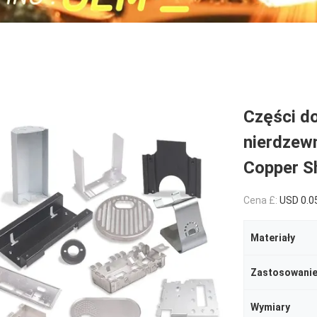
Części do
nierdzew
Copper S
Cena £:
USD 0.0
Materiały
Zastosowani
Wymiary