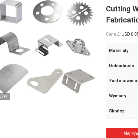
Cutting 
Fabricati
Cena £:
USD 0.0
Materiały
Dokładność
Zastosowani
Wymiary
DEO
Skończ.
Najlep