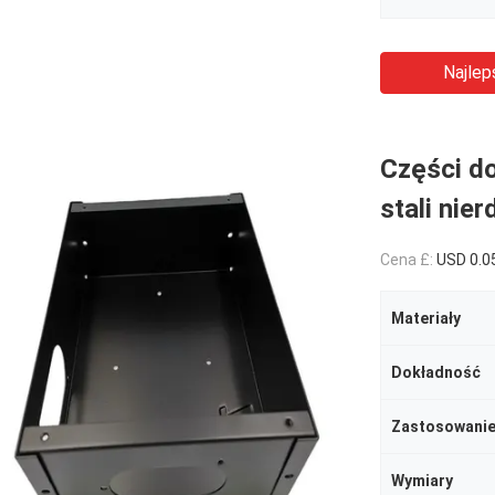
Najlep
Części do
stali nie
Cena £:
USD 0.0
Materiały
Dokładność
Zastosowani
Wymiary