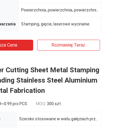
Powierzchnia, powierzchnia, powierzchnia, powierzchnia
warzania
Stamping, gięcie, laserowe wycinanie.
sza Cena
Rozmawiaj Teraz.
r Cutting Sheet Metal Stamping
ding Stainless Steel Aluminium
al Fabrication
9~0.99 pro PCS
MOQ:
300 szt
e
Szeroko stosowane w wielu gałęziach przemysłu