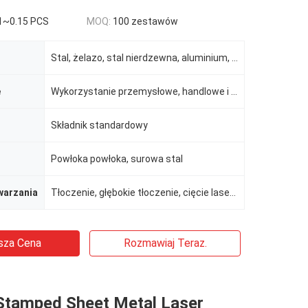
1~0.15 PCS
MOQ:
100 zestawów
Stal, żelazo, stal nierdzewna, aluminium, mosiądz, miedź itp.
e
Wykorzystanie przemysłowe, handlowe i mieszkalne
Składnik standardowy
Powłoka powłoka, surowa stal
warzania
Tłoczenie, głębokie tłoczenie, cięcie laserowe, gięcie, spawanie, CNC itp
sza Cena
Rozmawiaj Teraz.
tamped Sheet Metal Laser