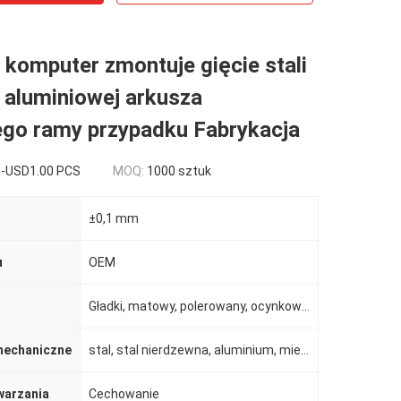
 komputer zmontuje gięcie stali
 aluminiowej arkusza
go ramy przypadku Fabrykacja
-USD1.00 PCS
MOQ:
1000 sztuk
±0,1 mm
u
OEM
Gładki, matowy, polerowany, ocynkowany, malowany proszkowo
mechaniczne
stal, stal nierdzewna, aluminium, miedź, mosiądz, stop itp.
warzania
Cechowanie