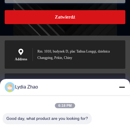
Zatwierdź
Rm. 1010, budynek D, plac Taihua Longqi, dzielnica
Changping, Pekin, Chiny
Address
Lydia Zhao
jesingd@vip.sina.com
E-mail
6:18 PM
Good day, what product are you looking for?
0086-10-62574092
Phone