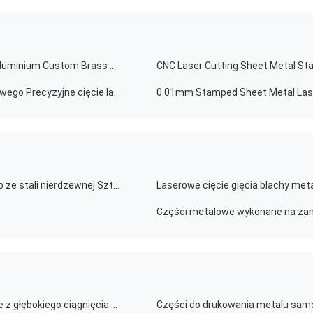
Części do pieczętowania metalu z stali nierdzewnej Aluminium Custom Brass Copper Sheet Metal
Części do pieczętowania metalu z mosiądzu aluminiowego Precyzyjne cięcie laserowe Produkcja metalu arkuszowego na zamówienie
OEM Niestandardowe metalowe części cięte laserowo ze stali nierdzewnej Sztukę ogrodową Usługa cięcia laserowego metalu zwierzęcego CNC
Laserowe cięcie gięcia blachy met
Aluminium Części metalowe wykonane na zamówienie z głębokiego ciągnięcia Części z stali nierdzewnej Stamping Części z arkusza metalu