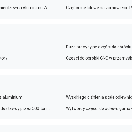
OEM ODM Głęboko wyciągnięte części metalowe Stal nierdzewna Aluminium Wysoce polerowane
tory
Części do obróbki CNC w przemyśl
 z aluminium
ADC12 Zink stopu odlewy gumowej części producenci dostawcy przez 500 ton maszyny odlewy gumowej
Wytwórcy części do odlewu gumo