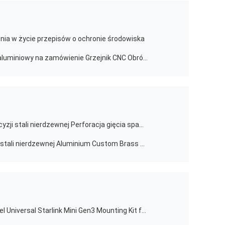
a w życie przepisów o ochronie środowiska
Produkcja blachy metalowej Profil aluminiowy na zamówienie Grzejnik CNC Obróbka grzejnik do wytłaczania aluminium
OEM Niestandardowe wysokiej precyzji stali nierdzewnej Perforacja gięcia spawania metalowych części pieczętowania
Części do pieczętowania metalu z stali nierdzewnej Aluminium Custom Brass Copper Sheet Metal
High Quality Adjustable Carbon Steel Universal Starlink Mini Gen3 Mounting Kit for Roof Installation