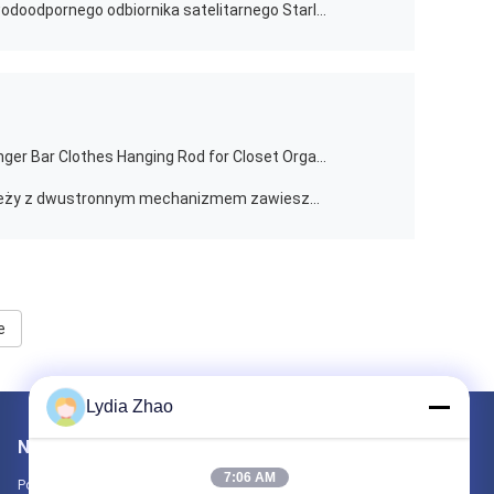
Zestaw uchwytów ściennych dla wodoodpornego odbiornika satelitarnego Starlink V3
Durable Sturdy Metal Wardrobe Hanger Bar Clothes Hanging Rod for Closet Organization
Skrzynka do przechowywania odzieży z dwustronnym mechanizmem zawieszenia
e
Lydia Zhao
Napisz do nas
7:06 AM
Poinformuj nas o swoich wymaganiach. Połączymy z Tobą