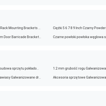
OEM ODM Custom Universal Wall Mount Kit Sound Bar Rack Mounting Brackets Czarny Powder Coating Metal Bracket
Ciężki 5 6 7 8 9 Inch Czarny Powde
Czarny Powder powlekany Stamping Steel Metal U Form Door Barricade Brackets Custom
Drzewny pudełko palety kołnierz zawiesiny składany obudowa sprzętu pokładowego pudełko zawiesiny kołnierz zawiesiny grubość palety 1,2 mm
Metalowe pieczętowanie Ładowanie skrzynia palety zawiasy Galwanizowane drewniane pudełko