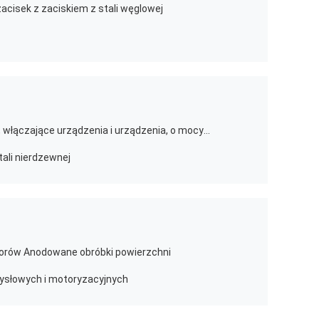
cisek z zaciskiem z stali węglowej
Pozostałe urządzenia i urządzenia, włączające urządzenia i urządzenia, o mocy wyjściowej mniejszej niż 1000 W
ali nierdzewnej
torów Anodowane obróbki powierzchni
słowych i motoryzacyjnych