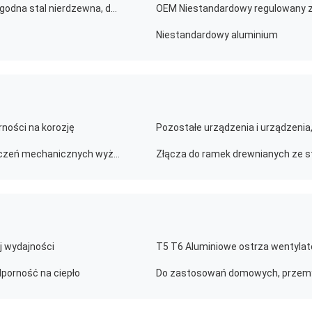
4006 Sprężyna wiosenna, zacisk, zamknięcie, Hasp, łagodna stal nierdzewna, do drzwi skrzynki narzędziowej
OEM Niestandardowy regulowany za
Niestandardowy aluminium
ności na korozję
Połączacze konstrukcyjne ze stali drewnianej do połączeń mechanicznych wyższej klasy
Złącza do ramek drewnianych ze st
j wydajności
T5 T6 Aluminiowe ostrza wentyla
porność na ciepło
Do zastosowań domowych, przemy