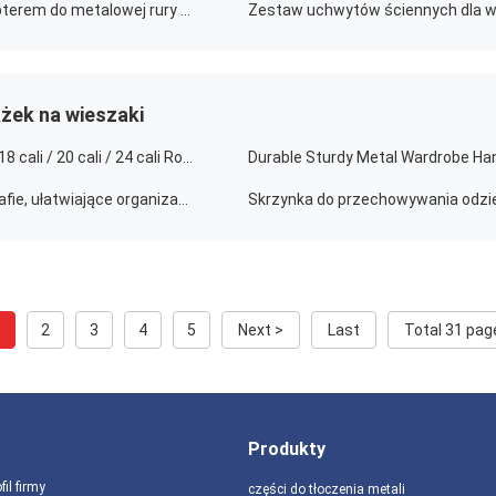
Zestaw do montażu na słupie Starlink Gen 3 V3 z adapterem do metalowej rury do instalacji na dachu i w kamperze
żek na wieszaki
Ciężko działający wieszak szafy z 1,5 mm grubości w 18 cali / 20 cali / 24 cali Rozmiary i 200 sztuk MOQ
20 i 24-calowe metalowe wsporniki do wieszania w szafie, ułatwiające organizację
1
2
3
4
5
Next >
Last
Total 31 pag
Produkty
fil firmy
części do tłoczenia metali