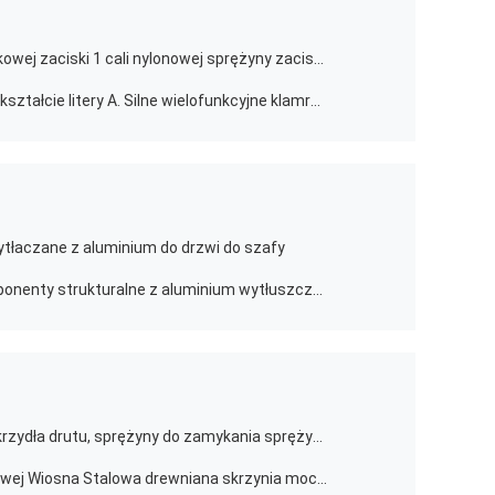
Typ wysokiej wytrzymałości plastikowej zaciski 1 cali nylonowej sprężyny zaciski 2" 4" 6" 9" narzędzia drewniane
Zastosowalne klamry metalowe w kształcie litery A. Silne wielofunkcyjne klamry elektryczne i drewniane
tłaczane z aluminium do drzwi do szafy
Anodyzowane profile AL 6063 Komponenty strukturalne z aluminium wytłuszczonego
Wielokrotnie używalne klamry do skrzydła drutu, sprężyny do zamykania sprężyny
65Mn Tworzenie pieczarki arkuszowej Wiosna Stalowa drewniana skrzynia mocująca metalowa skrzynia wiosna