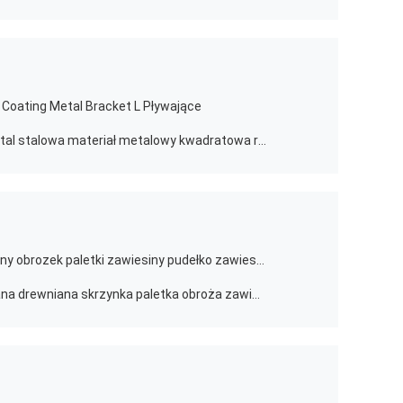
r Coating Metal Bracket L Pływające
Czarne powłoki powłoka węglowa stal stalowa materiał metalowy kwadratowa rurka spawanie rodzaj pręta
1.2 mm grubość rogu Galwanizowany obrozek paletki zawiesiny pudełko zawiesiny
Akcesoria sprzętowe Galwanizowana drewniana skrzynka paletka obroża zawiesina 1,5 mm grubość