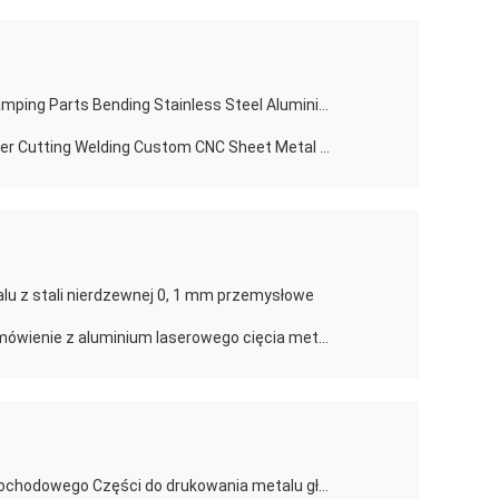
CNC Laser Cutting Sheet Metal Stamping Parts Bending Stainless Steel Aluminium Sheet Metal Fabrication
0.01mm Stamped Sheet Metal Laser Cutting Welding Custom CNC Sheet Metal Fabrication
alu z stali nierdzewnej 0, 1 mm przemysłowe
Części metalowe wykonane na zamówienie z aluminium laserowego cięcia metalu blachy ze stali nierdzewnej Metal Laserowe cięcie i spawanie Fabrykacja blachy metalu
Części do drukowania metalu samochodowego Części do drukowania metalu głęboko ciągniętego Maszyny samochodowe Akcesoria