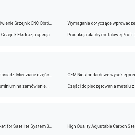
Produkcja blachy metalowej Profil aluminiowy na zamówienie Grzejnik CNC Obróbka grzejnik do wytłaczania aluminium
Wymagania dotyczące wprowadzeni
OEM ODM CNC Fresowanie Ekstruzja Profil Aluminiowy Grzejnik Ekstruzja specjalnie zaprojektowany Grzejnik Do LED
Różne rozmiary Aluminium. Żelazo. Stal nierdzewna. mosiądz. Miedziane części do automatycznego cięcia laserowego
Części do pieczętowania metalu z arkusza stopów aluminium na zamówienie, zgięcie czarnej powierzchni
Starlink Gen 3 Carbon Steel Roof Mount Antenna Bracket for Satellite System 3rd Generation Bracket