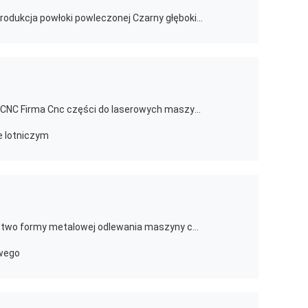
Części metalowe na zamówienie Produkcja powłoki powleczonej Czarny głęboki wyciąg Komponenty
Duże precyzyjne części do obróbki CNC Firma Cnc części do laserowych maszyn do cięcia
e lotniczym
Wysokiego ciśnienia stałe odlewnictwo formy metalowej odlewania maszyny części proces
wego