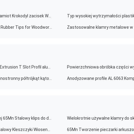
Metalowe zaciski sprężynowe 2 4 6 cali Sprężynowy namiot Krokodyl zacisek Wskazane usta Elektryka
Heavy Duty Metal Spring Clamps 2" 4" 6" A-Shape with Rubber Tips for Woodworking & DIY Projects
4080 Części do wytłaczania aluminiowego Aluminium Extrusion T Slot Profil aluminiowy 40 X 40
Powierzchniowa obróbka części wy
90 stopniowy kąt Ekstruowane części aluminiowe Jednostronny półtrójkąt kątowy
OEM Niestandardowe pieczętowanie blachy metalowej 65Mn Stalowy klips do drewnianej skrzynki
ODM OEM Stalowy Kleszcz Wielokrotnie używalny Metalowy Kleszczyki Wiosenne Stalowe Kleszcze Plywood