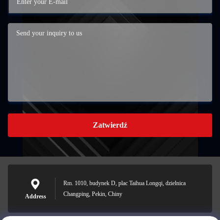
Zatwierdź
Rm. 1010, budynek D, plac Taihua Longqi, dzielnica
Changping, Pekin, Chiny
Address