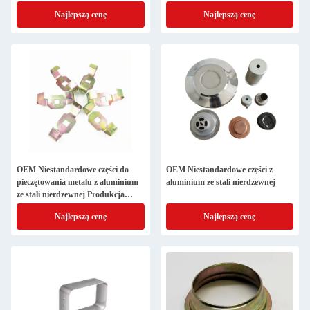
Usługa wytwarzania metalu
(Dzielone części odciskowe CNC)
Najlepszą cenę
Najlepszą cenę
Głęboko wyciągnięte Części
pieczętowane CNC
OEM Niestandardowe części do
OEM Niestandardowe części z
pieczętowania metalu z aluminium
aluminium ze stali nierdzewnej
ze stali nierdzewnej Produkcja
arkusza metalu z cięciem
Najlepszą cenę
Najlepszą cenę
laserowym, gięcie i głęboki wyciąg