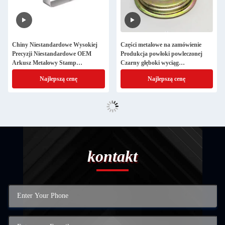
Chiny Niestandardowe Wysokiej
Części metalowe na zamówienie
Precyzji Niestandardowe OEM
Produkcja powłoki powleczonej
Arkusz Metalowy Stamp
Czarny głęboki wyciąg
Aluminium Głębokie Rysunek
Komponenty
Najlepszą cenę
Najlepszą cenę
Rysunkowe Części
kontakt