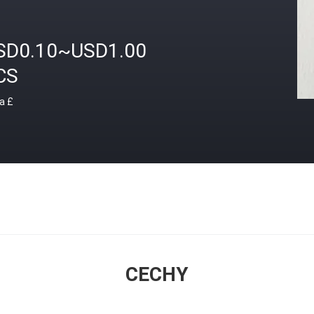
SD0.10~USD1.00
CS
a £
CECHY