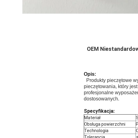
OEM Niestandardowa
Opis:
Produkty pieczętowe w
pieczętowania, który je
profesjonalne wyposażen
dostosowanych.
Specyfikacja:
Materiał
S
Obsługa powierzchni
P
Technologia
O
Tolerancja
+