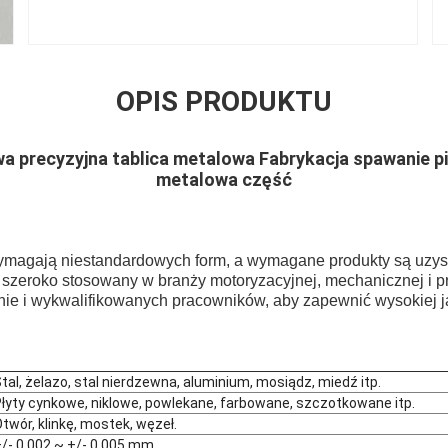
OPIS PRODUKTU
 precyzyjna tablica metalowa Fabrykacja spawanie pi
metalowa część
ymagają niestandardowych form, a wymagane produkty są uzy
st szeroko stosowany w branży motoryzacyjnej, mechanicznej i
ie i wykwalifikowanych pracowników, aby zapewnić wysokiej j
tal, żelazo, stal nierdzewna, aluminium, mosiądz, miedź itp.
łyty cynkowe, niklowe, powlekane, farbowane, szczotkowane itp.
twór, klinkę, mostek, węzeł.
/- 0,002 ~ +/- 0,005 mm