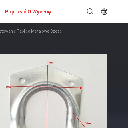
Poprosić O Wycenę
ętowanie Tablica Metalowa Część