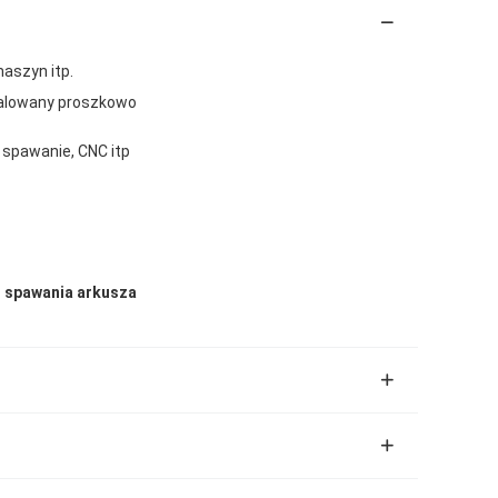
aszyn itp.
malowany proszkowo
, spawanie, CNC itp
 spawania arkusza