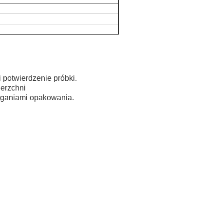
 potwierdzenie próbki.
ierzchni
aganiami opakowania.