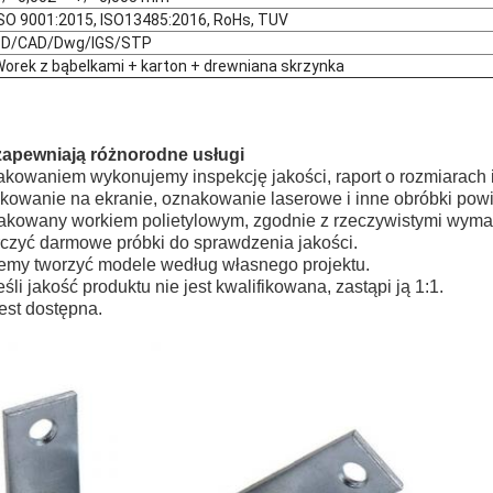
SO 9001:2015, ISO13485:2016, RoHs, TUV
3D/CAD/Dwg/IGS/STP
orek z bąbelkami + karton + drewniana skrzynka
zapewniają różnorodne usługi
akowaniem wykonujemy inspekcję jakości, raport o rozmiarach i
ukowanie na ekranie, oznakowanie laserowe i inne obróbki pow
akowany workiem polietylowym, zgodnie z rzeczywistymi wym
czyć darmowe próbki do sprawdzenia jakości.
emy tworzyć modele według własnego projektu.
li jakość produktu nie jest kwalifikowana, zastąpi ją 1:1.
jest dostępna.