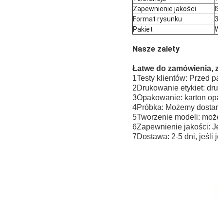
Zapewnienie jakości
I
Format rysunku
Pakiet
W
Nasze zalety
Łatwe do zamówienia, 
1Testy klientów: Przed p
2Drukowanie etykiet: dr
3Opakowanie: karton op
4Próbka: Możemy dostar
5Tworzenie modeli: moż
6Zapewnienie jakości: Jeś
7Dostawa: 2-5 dni, jeśli 