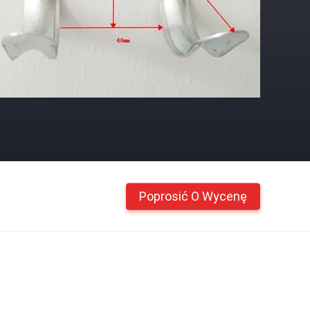
Poprosić O Wycenę