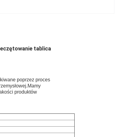
eczętowanie tablica
skiwane poprzez proces
 przemysłowej.Mamy
akości produktów