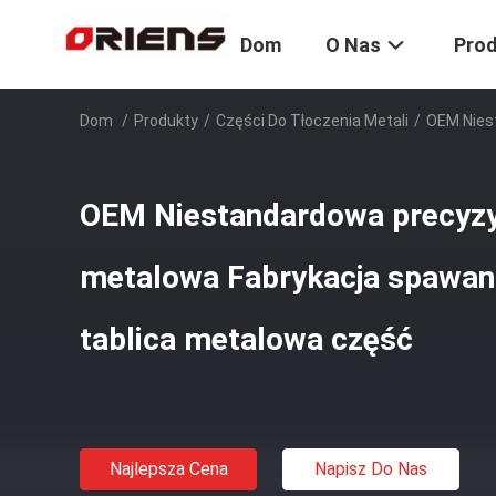
Dom
O Nas
Pro
Dom
/
Produkty
/
Części Do Tłoczenia Metali
/
OEM Nies
OEM Niestandardowa precyzyj
metalowa Fabrykacja spawan
tablica metalowa część
Najlepsza Cena
Napisz Do Nas