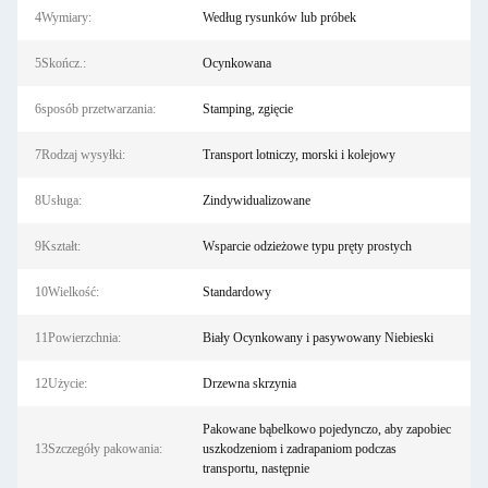
4Wymiary:
Według rysunków lub próbek
5Skończ.:
Ocynkowana
6sposób przetwarzania:
Stamping, zgięcie
7Rodzaj wysyłki:
Transport lotniczy, morski i kolejowy
8Usługa:
Zindywidualizowane
9Kształt:
Wsparcie odzieżowe typu pręty prostych
10Wielkość:
Standardowy
11Powierzchnia:
Biały Ocynkowany i pasywowany Niebieski
12Użycie:
Drzewna skrzynia
Pakowane bąbelkowo pojedynczo, aby zapobiec
13Szczegóły pakowania:
uszkodzeniom i zadrapaniom podczas
transportu, następnie