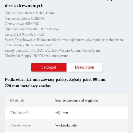
desek drewnianych
Miejsce pochodzenia: Hebei, Chiny
Nazwa handlowa: ORIENS
Orzecznictwo: ISO 9001
Minimalne zamówienie: 100 zestawów
Cena: USD 0.35~0.45 PCS
Szczegóły pakowania: Pakowane bąbelkowo pojedynczo, aby zapobiec uszkodzeniom i zadrapaniom podczas transportu, następnie
Czas dostawy: 8-15 dni roboczych
Zasady płatności: T/T, D/A, L/C, D/P, Western Union, MoneyGram
Możliwość Supply: 20 000 sztuk miesięcznie
Szczegół
Description
Podkreślić:
1.2 mm zawiasy palety
,
Zębaty palet 80 mm
,
220 mm metalowy zawias
1Materiały:
Stal nierdzewna, stal węglowa
2Dokładność:
±0,1 mm
3Zastosowanie:
Włókienki palet