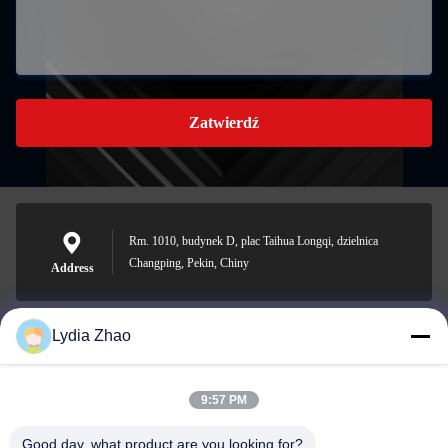
Zatwierdź
Rm. 1010, budynek D, plac Taihua Longqi, dzielnica
Changping, Pekin, Chiny
Address
Lydia Zhao
jesingd@vip.sina.com
E-mail
9:57 PM
Good day, what product are you looking for?