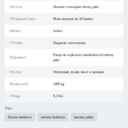
14Użycie:
Złożenie i rozwijanie obroży palet
15Pojemność masy:
Może utrzymać do 50 funtów
16Kolor:
Srebro
17Projekt:
Elegancki i nowoczesny
Pasuje do większości standardowych obroży
18Zgodność:
palet
19Cechy:
Wytrzymałe, trwałe, łatwe w montażu
20Ładowność:
1000 kg
21Waga:
0,2 KG
Tags:
Zawias metalowy
zawiasy kołnierza
zawiasy palety