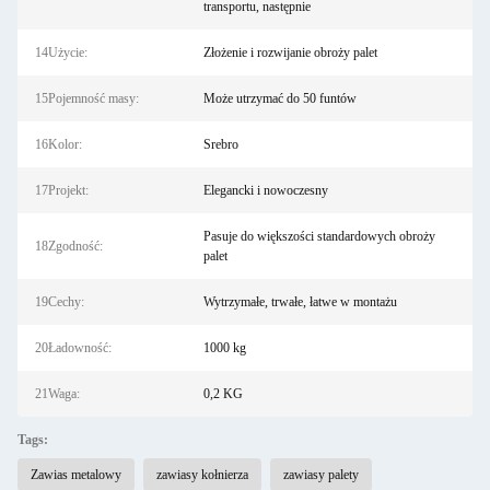
transportu, następnie
14Użycie:
Złożenie i rozwijanie obroży palet
15Pojemność masy:
Może utrzymać do 50 funtów
16Kolor:
Srebro
17Projekt:
Elegancki i nowoczesny
Pasuje do większości standardowych obroży
18Zgodność:
palet
19Cechy:
Wytrzymałe, trwałe, łatwe w montażu
20Ładowność:
1000 kg
21Waga:
0,2 KG
Tags:
Zawias metalowy
zawiasy kołnierza
zawiasy palety