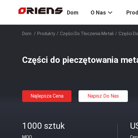
Dom
O Nas
Pro
Dom
/
Produkty
/
Części Do Tłoczenia Metali
/
Części D
Części do pieczętowania met
Najlepsza Cena
Napisz Do Nas
1000 sztuk
U
MOQ
Cen