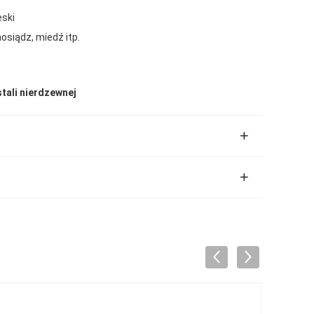
eski
osiądz, miedź itp.
tali nierdzewnej