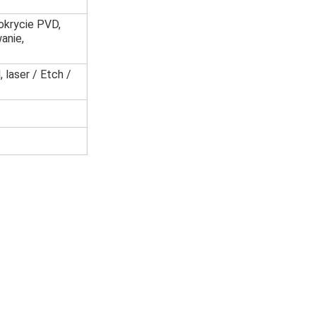
okrycie PVD,
anie,
 laser / Etch /