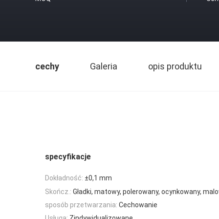
cechy
Galeria
opis produktu
specyfikacje
Dokładność:
±0,1 mm
Skończ.:
Gładki, matowy, polerowany, ocynkowany, ma
sposób przetwarzania:
Cechowanie
Usługa:
Zindywidualizowane