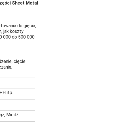
zęści Sheet Metal
towania do gięcia,
, jak koszty
00 000 do 500 000
zenie, cięcie
czanie,
PH itp.
rąz, Miedź