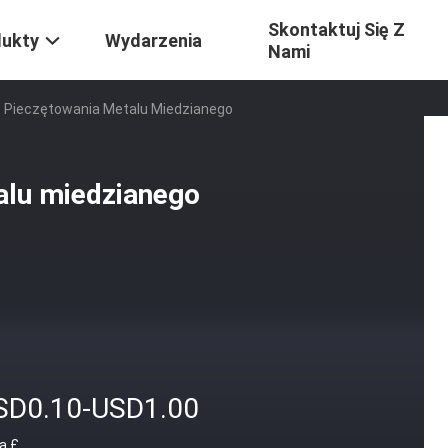
Skontaktuj Się Z
dukty
Wydarzenia
Nami
o Pieczętowania Metalu Miedzianego
alu miedzianego
SD0.10-USD1.00
a £