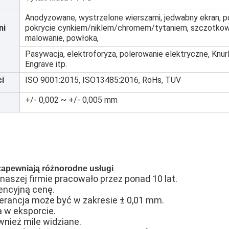
Anodyzowane, wystrzelone wierszami, jedwabny ekran, p
ni
pokrycie cynkiem/niklem/chromem/tytaniem, szczotkow
malowanie, powłoka,
Pasywacja, elektroforyza, polerowanie elektryczne, Knurl,
Engrave itp.
i
ISO 9001:2015, ISO13485:2016, RoHs, TUV
+/- 0,002 ~ +/- 0,005 mm
zapewniają różnorodne usługi
aszej firmie pracowało przez ponad 10 lat.
ncyjną cenę.
lerancja może być w zakresie ± 0,01 mm.
a w eksporcie.
nież mile widziane.