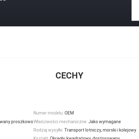
CECHY
Numer modelu:
OEM
lowany proszkowo
Właściwości mechaniczne:
Jako wymagane
Rodzaj wysyłki:
Transport lotniczy, morski i kolejowy
Kształt:
Okrągły, kwadratowy, dostosowany