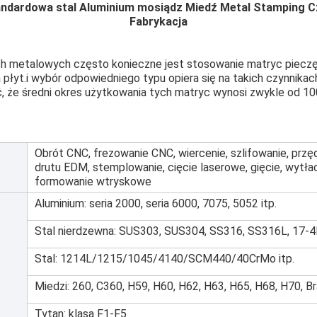
andardowa stal Aluminium mosiądz Miedź Metal Stamping C
Fabrykacja
ach metalowych często konieczne jest stosowanie matryc pieczę
 płyt.i wybór odpowiedniego typu opiera się na takich czynnikach
, że średni okres użytkowania tych matryc wynosi zwykle od 1
Obrót CNC, frezowanie CNC, wiercenie, szlifowanie, przęd
drutu EDM, stemplowanie, cięcie laserowe, gięcie, wytła
formowanie wtryskowe
Aluminium: seria 2000, seria 6000, 7075, 5052 itp.
Stal nierdzewna: SUS303, SUS304, SS316, SS316L, 17-4
Stal: 1214L/1215/1045/4140/SCM440/40CrMo itp.
Miedzi: 260, C360, H59, H60, H62, H63, H65, H68, H70, B
Tytan: klasa F1-F5