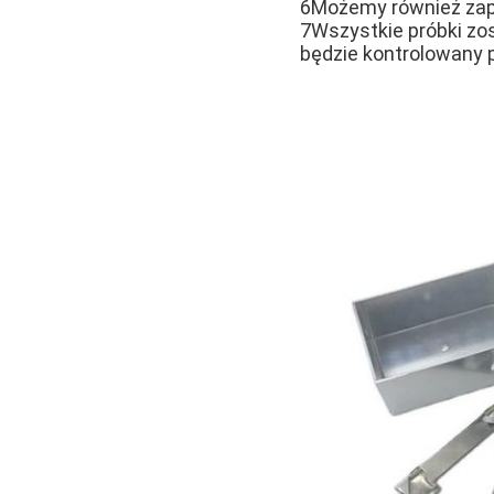
6Możemy również zape
7Wszystkie próbki zo
będzie kontrolowany 