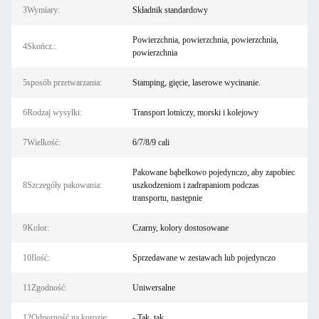
3Wymiary:
Składnik standardowy
Powierzchnia, powierzchnia, powierzchnia,
4Skończ.:
powierzchnia
5sposób przetwarzania:
Stamping, gięcie, laserowe wycinanie.
6Rodzaj wysyłki:
Transport lotniczy, morski i kolejowy
7Wielkość:
6/7/8/9 cali
Pakowane bąbelkowo pojedynczo, aby zapobiec
8Szczegóły pakowania:
uszkodzeniom i zadrapaniom podczas
transportu, następnie
9Kolor:
Czarny, kolory dostosowane
10Ilość:
Sprzedawane w zestawach lub pojedynczo
11Zgodność:
Uniwersalne
12Odporność na korozję:
- Tak, tak.