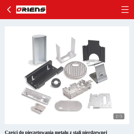
2
/
5
Części do pieczętowania metalu z stali nierdzewnej