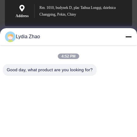
Rm. 1010, budynek D, plac Taihua Longqi, dzielnica
Changping, Pekin, Chiny
Address
Lydia Zhao
jesingd@vip.sina.com
E-mail
4:52 PM
Good day, what product are you looking for?
0086-10-62574092
Phone
Beijing Oriens Technology Co., Ltd.