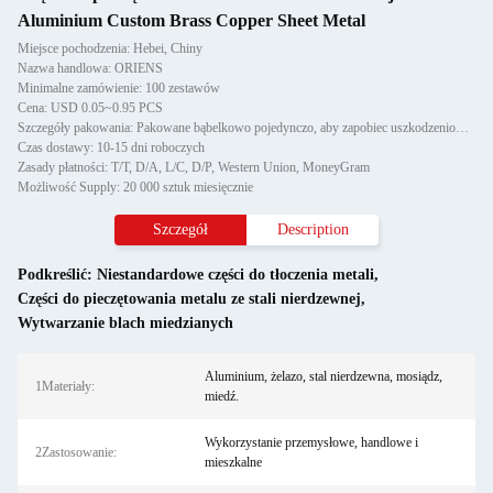
Aluminium Custom Brass Copper Sheet Metal
Miejsce pochodzenia: Hebei, Chiny
Nazwa handlowa: ORIENS
Minimalne zamówienie: 100 zestawów
Cena: USD 0.05~0.95 PCS
Szczegóły pakowania: Pakowane bąbelkowo pojedynczo, aby zapobiec uszkodzeniom i zadrapaniom podczas transportu, następnie
Czas dostawy: 10-15 dni roboczych
Zasady płatności: T/T, D/A, L/C, D/P, Western Union, MoneyGram
Możliwość Supply: 20 000 sztuk miesięcznie
Szczegół
Description
Podkreślić:
Niestandardowe części do tłoczenia metali
,
Części do pieczętowania metalu ze stali nierdzewnej
,
Wytwarzanie blach miedzianych
Aluminium, żelazo, stal nierdzewna, mosiądz,
1Materiały:
miedź.
Wykorzystanie przemysłowe, handlowe i
2Zastosowanie:
mieszkalne