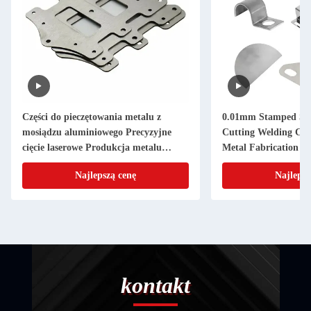
Części do pieczętowania metalu z
0.01mm Stamped She
mosiądzu aluminiowego Precyzyjne
Cutting Welding Cu
cięcie laserowe Produkcja metalu
Metal Fabrication
arkuszowego na zamówienie
Najlepszą cenę
Najlepsz
kontakt