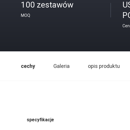
100 zestawów
U
P
MOQ
Cen
cechy
Galeria
opis produktu
specyfikacje