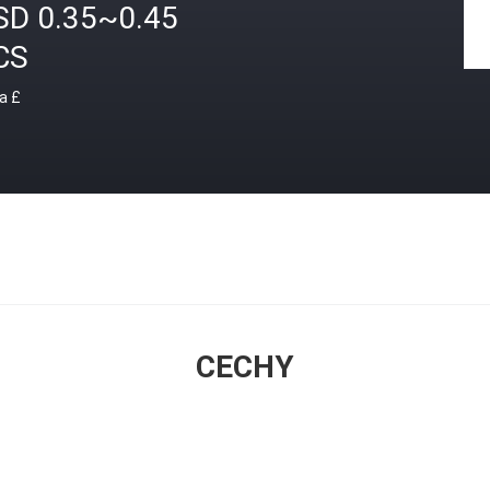
SD 0.35~0.45
CS
a £
CECHY