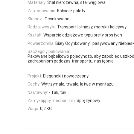
Materiały:
Stal nierdzewna, stal węglowa
Zastosowanie:
Kołnierz palety
Skończ.:
Ocynkowana
Rodzaj wysyłki:
Transport lotniczy, morski i kolejowy
Kształt:
Wsparcie odzieżowe typu pręty prostych
Powierzchnia:
Biały Ocynkowany i pasywowany Niebiesk
Szczegóły pakowania:
Pakowane bąbelkowo pojedynczo, aby zapobiec uszkod
zadrapaniom podczas transportu, następnie
Projekt:
Elegancki i nowoczesny
Cechy:
Wytrzymałe, trwałe, łatwe w montażu
Nastawny:
- Tak, tak.
Zamykający mechanizm:
Sprężynowy
Waga:
0,2 KG