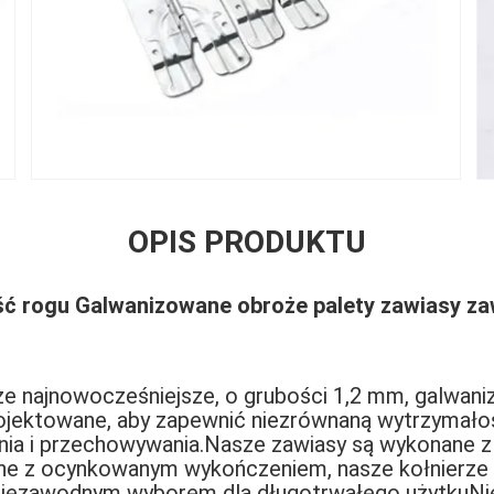
OPIS PRODUKTU
ć rogu Galwanizowane obroże palety zawiasy za
e najnowocześniejsze, o grubości 1,2 mm, galwani
projektowane, aby zapewnić niezrównaną wytrzymało
ia i przechowywania.Nasze zawiasy są wykonane z 
e z ocynkowanym wykończeniem, nasze kołnierze s
e niezawodnym wyborem dla długotrwałego użytkuNie