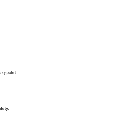
oży palet
,
lety