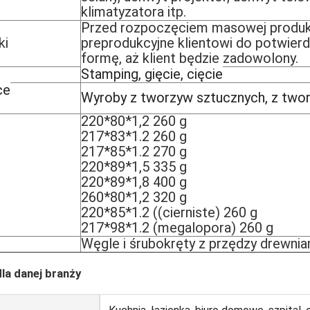
klimatyzatora itp.
Przed rozpoczęciem masowej produkc
ki
preprodukcyjne klientowi do potwier
formę, aż klient będzie zadowolony.
Stamping, gięcie, cięcie
ce
Wyroby z tworzyw sztucznych, z two
220*80*1,2 260 g
217*83*1.2 260 g
217*85*1.2 270 g
220*89*1,5 335 g
220*89*1,8 400 g
260*80*1,2 320 g
220*85*1.2 ((cierniste) 260 g
217*98*1.2 (megalopora) 260 g
Węgle i śrubokręty z przędzy drewnia
la danej branży