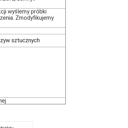
ji wyślemy próbki
dzenia. Zmodyfikujemy
rzyw sztucznych
nej