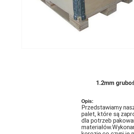
1.2mm gruboś
Opis:
Przedstawiamy nasz
palet, które są za
dla potrzeb pakowan
materiałów.Wykonan
korozję,co czyni j