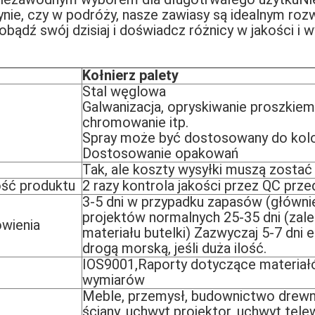
nie, czy w podróży, nasze zawiasy są idealnym roz
ądź swój dzisiaj i doświadcz różnicy w jakości i w
Kołnierz palety
Stal węglowa
Galwanizacja, opryskiwanie proszkiem
chromowanie itp.
Spray może być dostosowany do kol
Dostosowanie opakowań
Tak, ale koszty wysyłki muszą zostać
ość produktu
2 razy kontrola jakości przez QC prze
3-5 dni w przypadku zapasów (główni
projektów normalnych 25-35 dni (zale
ówienia
materiału butelki) Zazwyczaj 5-7 dni 
drogą morską, jeśli duża ilość.
IOS9001,Raporty dotyczące materiałó
wymiarów
Meble, przemysł, budownictwo drewni
ściany, uchwyt projektor, uchwyt tele