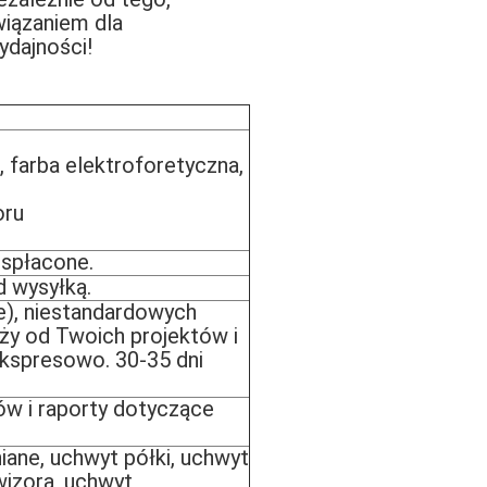
wiązaniem dla
ydajności!
, farba elektroforetyczna,
oru
 spłacone.
d wysyłką.
e), niestandardowych
ży od Twoich projektów i
ekspresowo. 30-35 dni
w i raporty dotyczące
ane, uchwyt półki, uchwyt
wizora, uchwyt