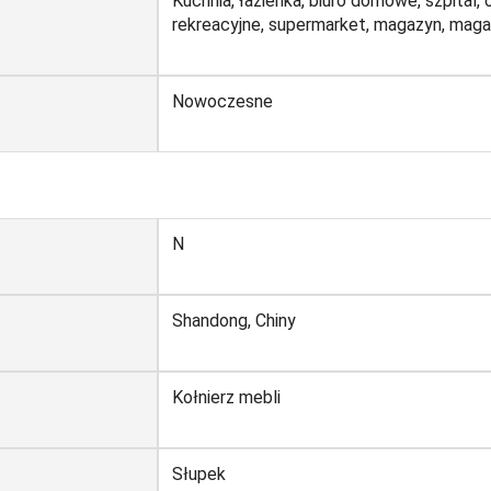
Kuchnia, łazienka, biuro domowe, szpital, 
rekreacyjne, supermarket, magazyn, maga
Nowoczesne
N
Shandong, Chiny
Kołnierz mebli
Słupek