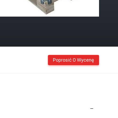
Poprosić O Wycenę