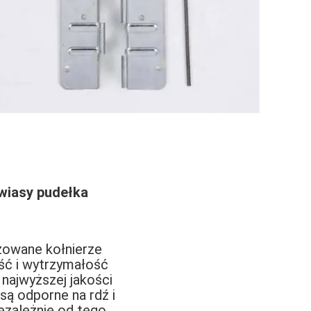
wiasy pudełka
zowane kołnierze
ść i wytrzymałość
najwyższej jakości
ą odporne na rdź i
zależnie od tego,