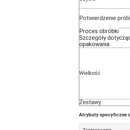
Potwierdzenie prób
Proces obróbki
Szczegóły dotyczą
opakowania
Wielkość
Zestawy
Atrybuty specyficzne d