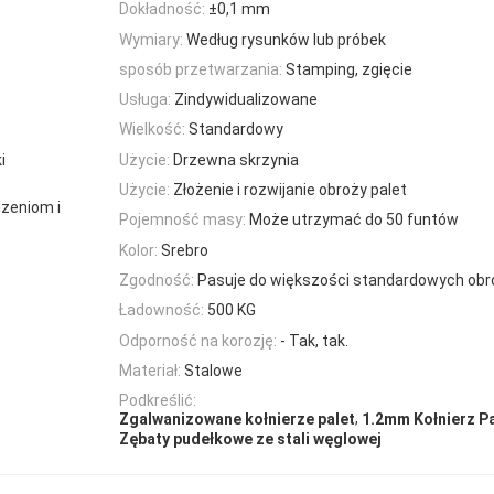
Dokładność:
±0,1 mm
Wymiary:
Według rysunków lub próbek
sposób przetwarzania:
Stamping, zgięcie
Usługa:
Zindywidualizowane
Wielkość:
Standardowy
i
Użycie:
Drzewna skrzynia
Użycie:
Złożenie i rozwijanie obroży palet
zeniom i
Pojemność masy:
Może utrzymać do 50 funtów
Kolor:
Srebro
Zgodność:
Pasuje do większości standardowych obr
Ładowność:
500 KG
Odporność na korozję:
- Tak, tak.
Materiał:
Stalowe
Podkreślić:
,
Zgalwanizowane kołnierze palet
1.2mm Kołnierz Pa
Zębaty pudełkowe ze stali węglowej