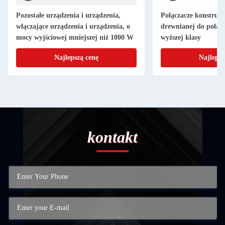
Pozostałe urządzenia i urządzenia,
Połączacze konstrukcy
włączające urządzenia i urządzenia, o
drewnianej do połąc
mocy wyjściowej mniejszej niż 1000 W
wyższej klasy
Najlepszą cenę
Najlepsz
kontakt