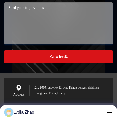
Zatwierdź
Rm. 1010, budynek D, plac Taihua Longqi, dzielnica
Changping, Pekin, Chiny
Address
Lydia Zhao