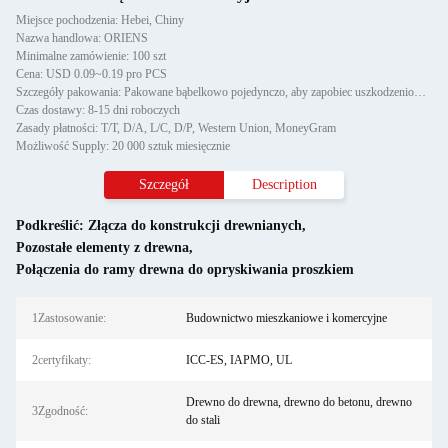
Miejsce pochodzenia: Hebei, Chiny
Nazwa handlowa: ORIENS
Minimalne zamówienie: 100 szt
Cena: USD 0.09~0.19 pro PCS
Szczegóły pakowania: Pakowane bąbelkowo pojedynczo, aby zapobiec uszkodzeniom i zadrapaniom podczas transportu, następnie
Czas dostawy: 8-15 dni roboczych
Zasady płatności: T/T, D/A, L/C, D/P, Western Union, MoneyGram
Możliwość Supply: 20 000 sztuk miesięcznie
Szczegół
Description
Podkreślić:
Złącza do konstrukcji drewnianych
,
Pozostałe elementy z drewna
,
Połączenia do ramy drewna do opryskiwania proszkiem
1Zastosowanie:
Budownictwo mieszkaniowe i komercyjne
2certyfikaty:
ICC-ES, IAPMO, UL
Drewno do drewna, drewno do betonu, drewno
3Zgodność:
do stali