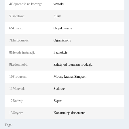
4Odporność na korozję:
wysoki
5Trwałość:
Silny
6Skończ.:
Ocynkowany
7Elastyczność:
Ograniczony
8Metoda instalacji:
Paznokcie
9Ładowność:
Zależy od rozmiaru i rodzaju
10Producent:
Mocny krawat Simpson
11Materiał:
Stalowe
12Rodzaj:
Złącze
13Użycie:
Konstrukcja drewniana
Tags: