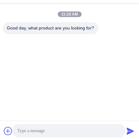
jesingd@vip.sina.com
E-mail
11:10 AM
Good day, what product are you looking for?
0086-10-62574092
Phone
Beijing Oriens Technology Co., Ltd.
Najlepszą cenę
Get a Quote
Beijing Oriens Technology Co., Ltd.