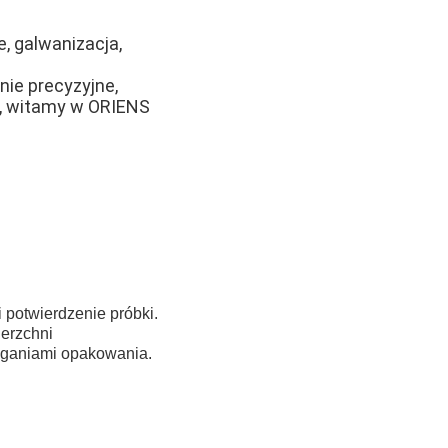
, galwanizacja,
nie precyzyjne,
w, witamy w ORIENS
 potwierdzenie próbki.
ierzchni
aganiami opakowania.