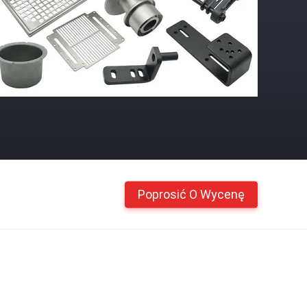
Poprosić O Wycenę