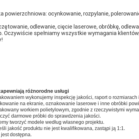
 powierzchniowa: ocynkowanie, rozpylanie, polerowanie
czętowanie, odlewanie, cięcie laserowe, obróbkę, odlewa
tp. Oczywiście spełniamy wszystkie wymagania klientó
!
zapewniają różnorodne usługi
akowaniem wykonujemy inspekcję jakości, raport o rozmiarach i
ukowanie na ekranie, oznakowanie laserowe i inne obróbki pow
akowany workiem polietylowym, zgodnie z rzeczywistymi wym
czyć darmowe próbki do sprawdzenia jakości.
emy tworzyć modele według własnego projektu.
li jakość produktu nie jest kwalifikowana, zastąpi ją 1:1.
i jest dostępna.