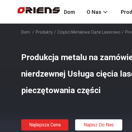
Dom
O Nas
Pro
Dom
/
Produkty
/
Części Metalowe Cięte Laserowo
/
Pro
Produkcja metalu na zamówien
nierdzewnej Usługa cięcia l
pieczętowania części
Najlepsza Cena
Napisz Do Nas