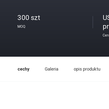
300 szt
U
p
MOQ
Cen
cechy
Galeria
opis produktu