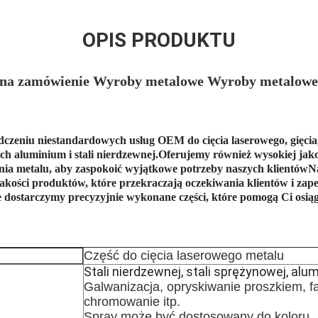
OPIS PRODUKTU
 na zamówienie Wyroby metalowe Wyroby metalow
dczeniu niestandardowych usług OEM do cięcia laserowego, gięcia
ach aluminium i stali nierdzewnej.Oferujemy również wysokiej jak
ia metalu, aby zaspokoić wyjątkowe potrzeby naszych klientówNa
jakości produktów, które przekraczają oczekiwania klientów i zap
 dostarczymy precyzyjnie wykonane części, które pomogą Ci osiąg
Część do cięcia laserowego metalu
Stali nierdzewnej, stali sprężynowej, alu
Galwanizacja, opryskiwanie proszkiem, fa
chromowanie itp.
Spray może być dostosowany do koloru