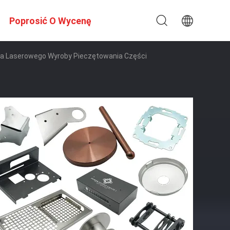
Poprosić O Wycenę
cia Laserowego Wyroby Pieczętowania Części