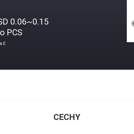
SD 0.06~0.15
ro PCS
a £
CECHY