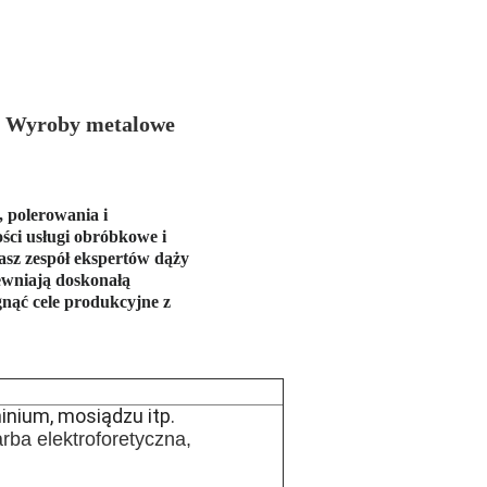
e Wyroby metalowe
, polerowania i
ości usługi obróbkowe i
sz zespół ekspertów dąży
ewniają doskonałą
nąć cele produkcyjne z
minium, mosiądzu itp.
rba elektroforetyczna,