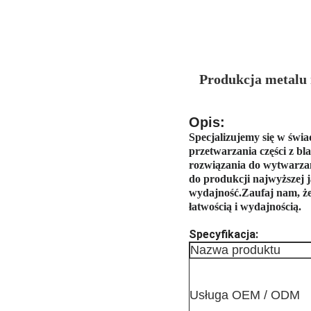
Produkcja metalu
Opis:
Specjalizujemy się w świa
przetwarzania części z bl
rozwiązania do wytwarzan
do produkcji najwyższej 
wydajność.Zaufaj nam, że
łatwością i wydajnością.
Specyfikacja:
Nazwa produktu
Usługa OEM / ODM