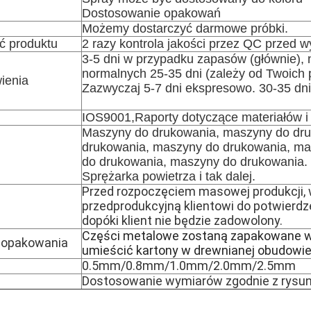
Dostosowanie opakowań
Możemy dostarczyć darmowe próbki.
ć produktu
2 razy kontrola jakości przez QC przed w
3-5 dni w przypadku zapasów (głównie),
normalnych 25-35 dni (zależy od Twoich pr
ienia
Zazwyczaj 5-7 dni ekspresowo. 30-35 dni 
IOS9001,Raporty dotyczące materiałów i
Maszyny do drukowania, maszyny do dr
drukowania, maszyny do drukowania, ma
do drukowania, maszyny do drukowania.
Sprężarka powietrza i tak dalej.
Przed rozpoczęciem masowej produkcji,
przedprodukcyjną klientowi do potwierdz
dopóki klient nie będzie zadowolony.
Części metalowe zostaną zapakowane w k
 opakowania
umieścić kartony w drewnianej obudowie
0.5mm/0.8mm/1.0mm/2.0mm/2.5mm
Dostosowanie wymiarów zgodnie z rysun