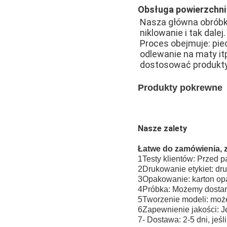
Obsługa powierzchni
Nasza główna obróbka
niklowanie i tak dalej.
Proces obejmuje: pie
odlewanie na maty i
dostosować produkty
Produkty pokrewne
Nasze zalety
Łatwe do zamówienia, 
1Testy klientów: Przed p
2Drukowanie etykiet: dr
3Opakowanie: karton op
4Próbka: Możemy dostar
5Tworzenie modeli: moż
6Zapewnienie jakości: Jeś
7- Dostawa: 2-5 dni, jeśl