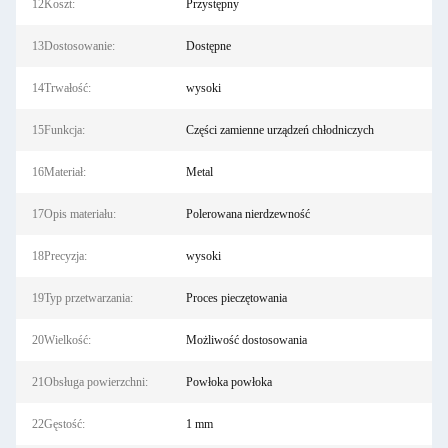
12Koszt:
Przystępny
13Dostosowanie:
Dostępne
14Trwałość:
wysoki
15Funkcja:
Części zamienne urządzeń chłodniczych
16Materiał:
Metal
17Opis materiału:
Polerowana nierdzewność
18Precyzja:
wysoki
19Typ przetwarzania:
Proces pieczętowania
20Wielkość:
Możliwość dostosowania
21Obsługa powierzchni:
Powłoka powłoka
22Gęstość:
1 mm