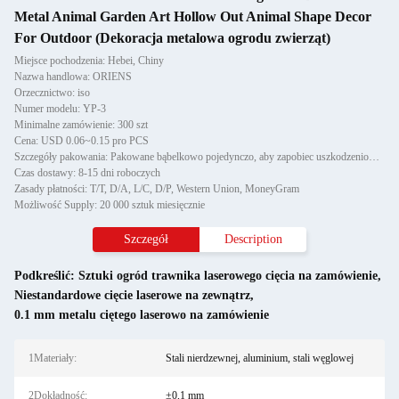
Metal Animal Garden Art Hollow Out Animal Shape Decor
For Outdoor (Dekoracja metalowa ogrodu zwierząt)
Miejsce pochodzenia: Hebei, Chiny
Nazwa handlowa: ORIENS
Orzecznictwo: iso
Numer modelu: YP-3
Minimalne zamówienie: 300 szt
Cena: USD 0.06~0.15 pro PCS
Szczegóły pakowania: Pakowane bąbelkowo pojedynczo, aby zapobiec uszkodzeniom i zadrapaniom podczas transportu, następnie
Czas dostawy: 8-15 dni roboczych
Zasady płatności: T/T, D/A, L/C, D/P, Western Union, MoneyGram
Możliwość Supply: 20 000 sztuk miesięcznie
Szczegół
Description
Podkreślić:
Sztuki ogród trawnika laserowego cięcia na zamówienie
,
Niestandardowe cięcie laserowe na zewnątrz
,
0.1 mm metalu ciętego laserowo na zamówienie
1Materiały:
Stali nierdzewnej, aluminium, stali węglowej
2Dokładność:
±0,1 mm