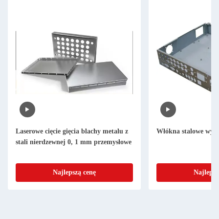
Laserowe cięcie gięcia blachy metalu z
Włókna stalowe wyci
stali nierdzewnej 0, 1 mm przemysłowe
Najlepszą cenę
Najlepsz