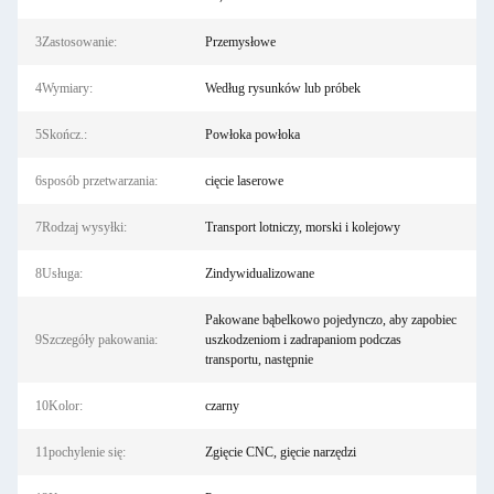
3Zastosowanie:
Przemysłowe
4Wymiary:
Według rysunków lub próbek
5Skończ.:
Powłoka powłoka
6sposób przetwarzania:
cięcie laserowe
7Rodzaj wysyłki:
Transport lotniczy, morski i kolejowy
8Usługa:
Zindywidualizowane
Pakowane bąbelkowo pojedynczo, aby zapobiec
9Szczegóły pakowania:
uszkodzeniom i zadrapaniom podczas
transportu, następnie
10Kolor:
czarny
11pochylenie się:
Zgięcie CNC, gięcie narzędzi