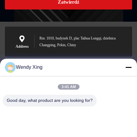
Zatwierdź
Rm. 1010, budynek D, plac Taihua Longqi, dzielnica
Changping, Pekin, Chiny
Address
Wendy Xing
jesingd@vip.sina.com
E-mail
3:41 AM
Good day, what product are you looking for?
0086-10-62574092
Phone