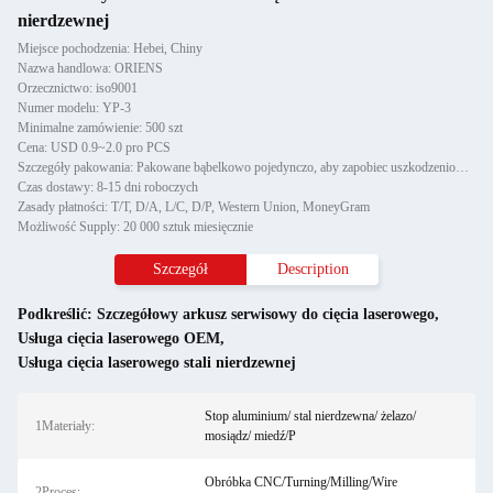
nierdzewnej
Miejsce pochodzenia: Hebei, Chiny
Nazwa handlowa: ORIENS
Orzecznictwo: iso9001
Numer modelu: YP-3
Minimalne zamówienie: 500 szt
Cena: USD 0.9~2.0 pro PCS
Szczegóły pakowania: Pakowane bąbelkowo pojedynczo, aby zapobiec uszkodzeniom i zadrapaniom podczas transportu, następnie
Czas dostawy: 8-15 dni roboczych
Zasady płatności: T/T, D/A, L/C, D/P, Western Union, MoneyGram
Możliwość Supply: 20 000 sztuk miesięcznie
Szczegół
Description
Podkreślić:
Szczegółowy arkusz serwisowy do cięcia laserowego
,
Usługa cięcia laserowego OEM
,
Usługa cięcia laserowego stali nierdzewnej
Stop aluminium/ stal nierdzewna/ żelazo/
1Materiały:
mosiądz/ miedź/P
Obróbka CNC/Turning/Milling/Wire
2Proces: