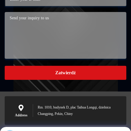
Zatwierdź
Rm. 1010, budynek D, plac Taihua Longqi, dzielnica
Changping, Pekin, Chiny
Address