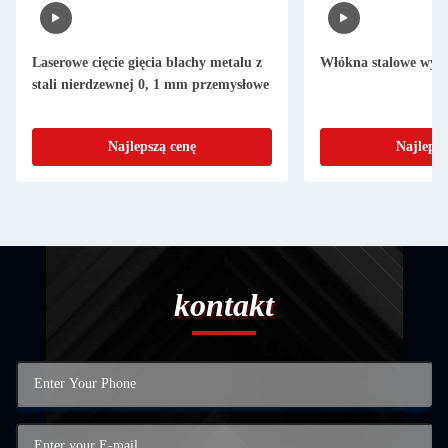
Laserowe cięcie gięcia blachy metalu z
Włókna stalowe wyci
stali nierdzewnej 0, 1 mm przemysłowe
Najlepszą cenę
Najlepsz
kontakt