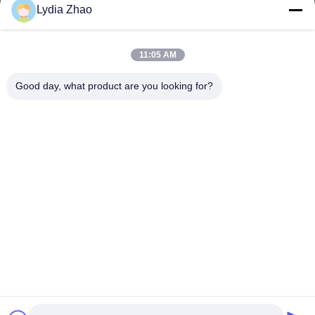
Lydia Zhao
jesingd@vip.sina.com
E-mail
11:05 AM
Good day, what product are you looking for?
0086-10-62574092
Phone
Beijing Oriens Technology Co., Ltd.