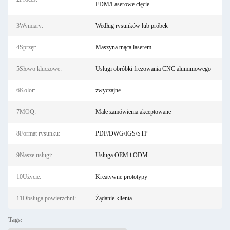
EDM/Laserowe cięcie
3Wymiary:
Według rysunków lub próbek
4Sprzęt:
Maszyna tnąca laserem
5Słowo kluczowe:
Usługi obróbki frezowania CNC aluminiowego
6Kolor:
zwyczajne
7MOQ:
Małe zamówienia akceptowane
8Format rysunku:
PDF/DWG/IGS/STP
9Nasze usługi:
Usługa OEM i ODM
10Użycie:
Kreatywne prototypy
11Obsługa powierzchni:
Żądanie klienta
Tags: