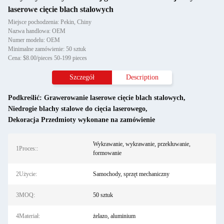
laserowe cięcie blach stalowych
Miejsce pochodzenia: Pekin, Chiny
Nazwa handlowa: OEM
Numer modelu: OEM
Minimalne zamówienie: 50 sztuk
Cena: $8.00/pieces 50-199 pieces
Szczegół
Description
Podkreślić:
Grawerowanie laserowe cięcie blach stalowych
,
Niedrogie blachy stalowe do cięcia laserowego
,
Dekoracja Przedmioty wykonane na zamówienie
Wykrawanie, wykrawanie, przekłuwanie,
1Proces::
formowanie
2Użycie:
Samochody, sprzęt mechaniczny
3MOQ:
50 sztuk
4Materiał:
żelazo, aluminium