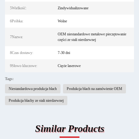
5Wielkość:
Zindywidualizowane
6Próbka:
Wolne
OEM niestandardowe metalowe pieczętowanie
7Nazwa:
części ze stali nierdzewnej
8Czas dostawy:
7-30 dni
9Słowo kluczowe:
Cięcie laserowe
Tags:
Niestandardowa produkcja blach
Produkcja blach na zamówienie OEM
Produkcja blachy ze stali nierdzewnej
Similar Products