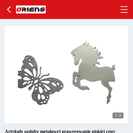
2
/
6
Artykuły ozdoby metalowej grawerowanie niskiej ceny