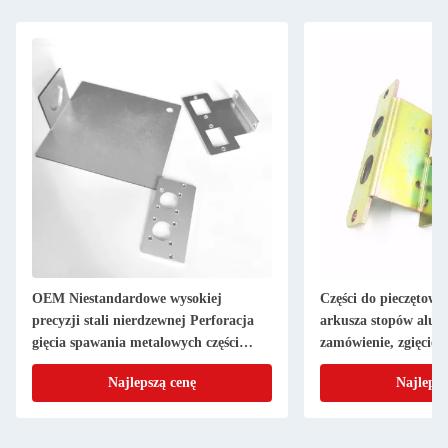
OEM Niestandardowe wysokiej
Części do pieczętowa
precyzji stali nierdzewnej Perforacja
arkusza stopów alu
gięcia spawania metalowych części
zamówienie, zgięcie 
pieczętowania
powierzchni
Najlepszą cenę
Najlepsz