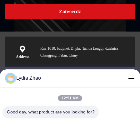
Zatwierdź
Rm. 1010, budynek D, plac Taihua Longqi, dzielnica
Changping, Pekin, Chiny
Address
Lydia Zhao
jesingd@vip.sina.com
E-mail
12:51 AM
Good day, what product are you looking for?
0086-10-62574092
Phone