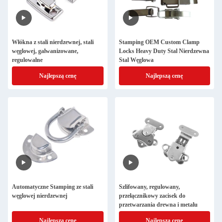
Włókna z stali nierdzewnej, stali
Stamping OEM Custom Clamp
węglowej, galwanizowane,
Locks Heavy Duty Stal Nierdzewna
regulowalne
Stal Węglowa
Najlepszą cenę
Najlepszą cenę
Automatyczne Stamping ze stali
Szlifowany, regulowany,
węglowej nierdzewnej
przełącznikowy zacisek do
przetwarzania drewna i metalu
Najlepszą cenę
Najlepszą cenę