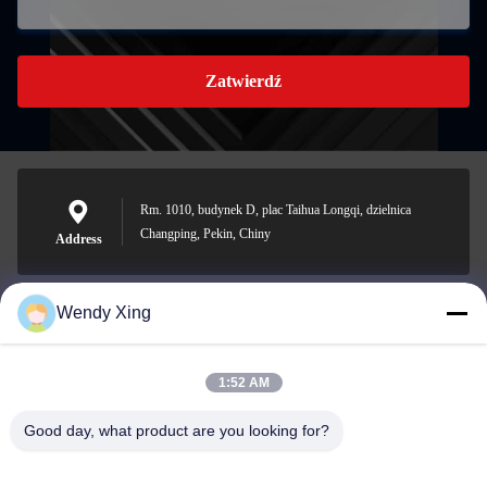
Zatwierdź
Rm. 1010, budynek D, plac Taihua Longqi, dzielnica
Changping, Pekin, Chiny
Address
Wendy Xing
jesingd@vip.sina.com
E-mail
1:52 AM
Good day, what product are you looking for?
0086-10-62574092