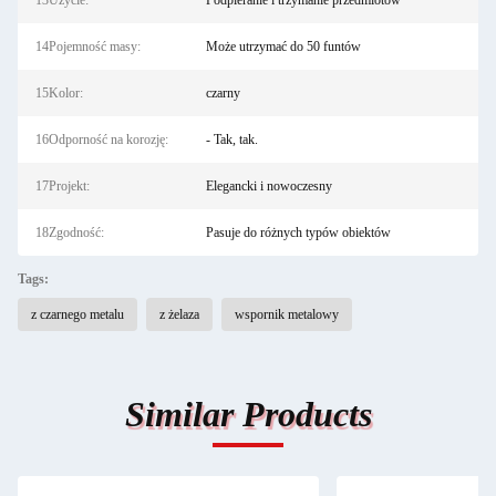
13Użycie:
Podpieranie i trzymanie przedmiotów
14Pojemność masy:
Może utrzymać do 50 funtów
15Kolor:
czarny
16Odporność na korozję:
- Tak, tak.
17Projekt:
Elegancki i nowoczesny
18Zgodność:
Pasuje do różnych typów obiektów
Tags:
z czarnego metalu
z żelaza
wspornik metalowy
Similar Products