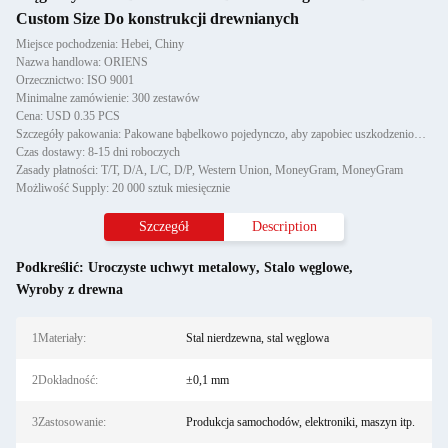
Custom Size Do konstrukcji drewnianych
Miejsce pochodzenia: Hebei, Chiny
Nazwa handlowa: ORIENS
Orzecznictwo: ISO 9001
Minimalne zamówienie: 300 zestawów
Cena: USD 0.35 PCS
Szczegóły pakowania: Pakowane bąbelkowo pojedynczo, aby zapobiec uszkodzeniom i zadrapaniom podczas transportu, następnie
Czas dostawy: 8-15 dni roboczych
Zasady płatności: T/T, D/A, L/C, D/P, Western Union, MoneyGram, MoneyGram
Możliwość Supply: 20 000 sztuk miesięcznie
Szczegół
Description
Podkreślić:
Uroczyste uchwyt metalowy
,
Stalo węglowe
,
Wyroby z drewna
1Materiały:
Stal nierdzewna, stal węglowa
2Dokładność:
±0,1 mm
3Zastosowanie:
Produkcja samochodów, elektroniki, maszyn itp.