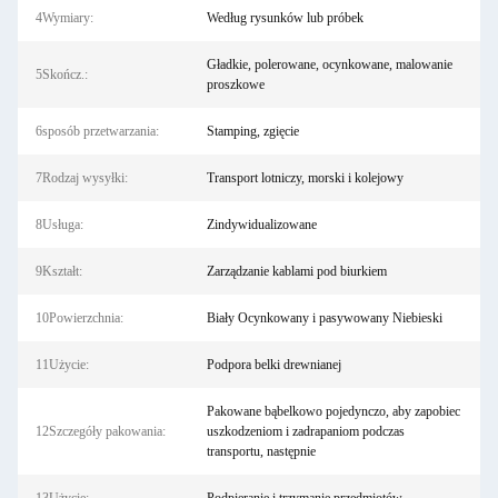
4Wymiary:
Według rysunków lub próbek
Gładkie, polerowane, ocynkowane, malowanie
5Skończ.:
proszkowe
6sposób przetwarzania:
Stamping, zgięcie
7Rodzaj wysyłki:
Transport lotniczy, morski i kolejowy
8Usługa:
Zindywidualizowane
9Kształt:
Zarządzanie kablami pod biurkiem
10Powierzchnia:
Biały Ocynkowany i pasywowany Niebieski
11Użycie:
Podpora belki drewnianej
Pakowane bąbelkowo pojedynczo, aby zapobiec
12Szczegóły pakowania:
uszkodzeniom i zadrapaniom podczas
transportu, następnie