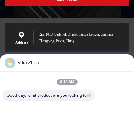
Rm. 1010, budynek D, plac Taihua Longqi, dzielnica
Changping, Pekin, Chiny
Address
Lydia Zhao
jesingd@vip.sina.com
E-mail
6:13 AM
Good day, what product are you looking for?
0086-10-62574092
Phone