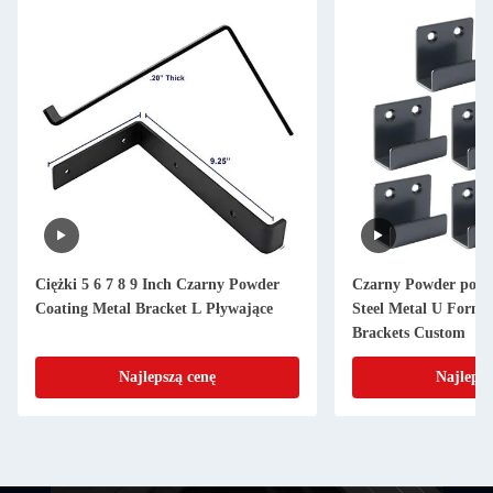
Ciężki 5 6 7 8 9 Inch Czarny Powder
Czarny Powder powl
Coating Metal Bracket L Pływające
Steel Metal U Form 
Brackets Custom
Najlepszą cenę
Najlepsz